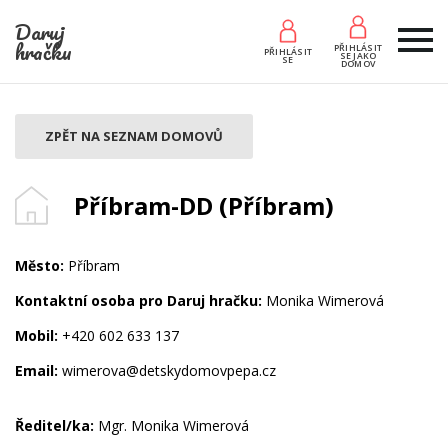
Daruj
hračku
PŘIHLÁSIT
PŘIHLÁSIT
SE JAKO
SE
DOMOV
ZPĚT NA SEZNAM DOMOVŮ
Příbram-DD (Příbram)
Město:
Příbram
Kontaktní osoba pro Daruj hračku:
Monika Wimerová
Mobil:
+420 602 633 137
Email:
wimerova@detskydomovpepa.cz
Ředitel/ka:
Mgr. Monika Wimerová