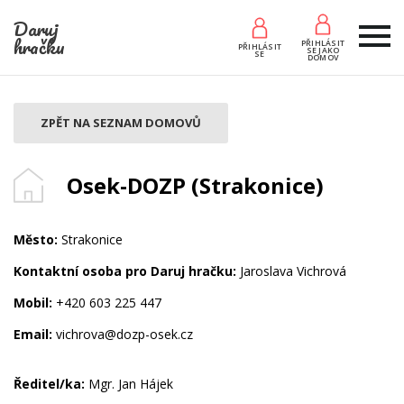
Daruj
hračku
PŘIHLÁSIT
PŘIHLÁSIT
SE JAKO
SE
DOMOV
ZPĚT NA SEZNAM DOMOVŮ
Osek-DOZP (Strakonice)
Město:
Strakonice
Kontaktní osoba pro Daruj hračku:
Jaroslava Vichrová
Mobil:
+420 603 225 447
Email:
vichrova@dozp-osek.cz
Ředitel/ka:
Mgr. Jan Hájek