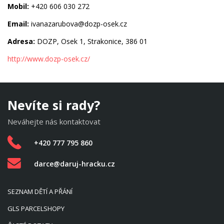
Mobil:
+420 606 030 272
Email:
ivanazarubova@dozp-osek.cz
Adresa:
DOZP, Osek 1, Strakonice, 386 01
http://www.dozp-osek.cz/
Nevíte si rady?
Neváhejte nás kontaktovat
+420 777 795 860
darce@daruj-hracku.cz
SEZNAM DĚTÍ A PŘÁNÍ
GLS PARCELSHOPY