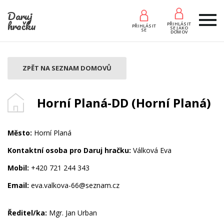
Daruj
hračku
PŘIHLÁSIT
PŘIHLÁSIT
SE JAKO
SE
DOMOV
ZPĚT NA SEZNAM DOMOVŮ
Horní Planá-DD (Horní Planá)
Město:
Horní Planá
Kontaktní osoba pro Daruj hračku:
Válková Eva
Mobil:
+420 721 244 343
Email:
eva.valkova-66@seznam.cz
Ředitel/ka:
Mgr. Jan Urban