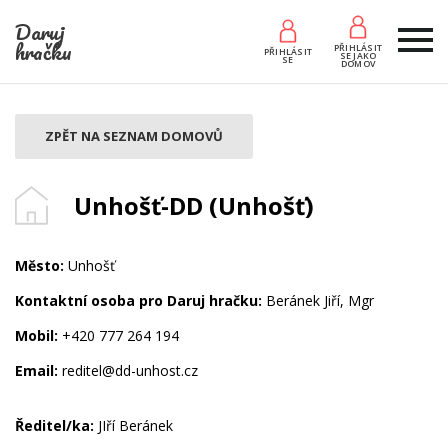
Daruj
hračku
PŘIHLÁSIT
PŘIHLÁSIT
SE JAKO
SE
DOMOV
ZPĚT NA SEZNAM DOMOVŮ
Unhošť-DD (Unhošť)
Město:
Unhošť
Kontaktní osoba pro Daruj hračku:
Beránek Jiří, Mgr
Mobil:
+420 777 264 194
Email:
reditel@dd-unhost.cz
Ředitel/ka:
JIří Beránek