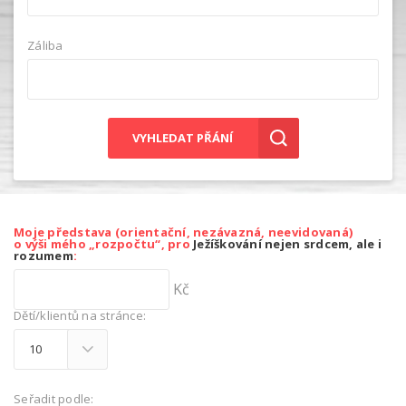
Záliba
VYHLEDAT PŘÁNÍ
Moje představa (orientační, nezávazná, neevidovaná)
o výši mého „rozpočtu“, pro
Ježíškování nejen srdcem, ale i
rozumem
:
Kč
Dětí/klientů na stránce:
Seřadit podle: