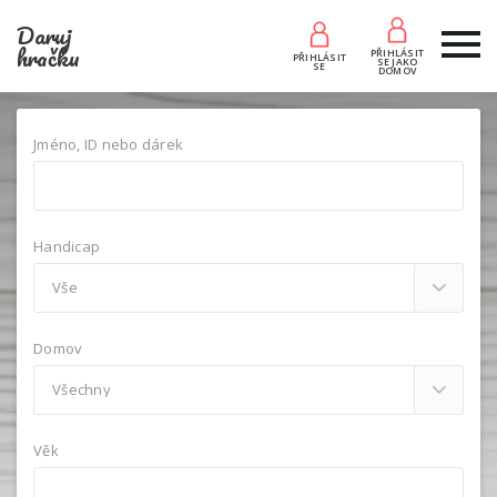
Daruj
hračku
PŘIHLÁSIT
PŘIHLÁSIT
SE JAKO
SE
DOMOV
Jméno, ID nebo dárek
Handicap
Domov
Věk