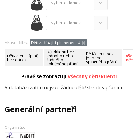
Aktivní filtry:
Děti začínající písmenem U
Děti/klienti bez
Děti/klienti bez
Děti/klienti úplně
jednoho nebo
Všech
jednoho
bez dárku
žádného
děti/k
splněného přání
splněného přání
Nalezeno celkem:
0 dětí/klientů
Právě se zobrazují
všechny děti/klienti
V databázi zatím nejsou žádné děti/klienti s přáním.
Generální partneři
Organizátor