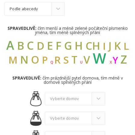
SPRAVEDLIVĚ:
čím menší a méně zelené počáteční písmenko
jména, tím méně splněných přání
A
C
B
E
F
G
H
D
CH
K
J
I
L
W
Z
N
V
O
T
M
R
S
P
Y
Q
U
X
SPRAVEDLIVĚ:
čím prázdnější pytel domova, tím méně v
domově splněných přání