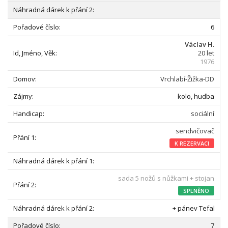
6
Václav H.
20 let
1976
Vrchlabí-Žižka-DD
kolo, hudba
sociální
sendvičovač
K REZERVACI
sada 5 nožů s nůžkami + stojan
SPLNĚNO
+ pánev Tefal
7