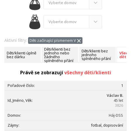
Aktivní filtry:
Děti začínající písmenem V
Děti/klienti bez
Děti/klienti bez
Děti/klienti úplně
jednoho nebo
Všech
jednoho
bez dárku
žádného
děti/k
splněného přání
splněného přání
Nalezeno celkem:
149 dětí/klientů
Právě se zobrazují
všechny děti/klienti
1
Václav B.
45 let
3826
Háj-DSS
fotbal, dopisování