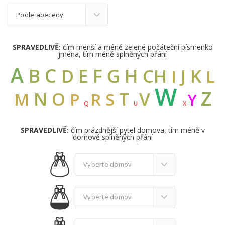
SPRAVEDLIVĚ:
čím menší a méně zelené počáteční písmenko
jména, tím méně splněných přání
A
C
B
E
F
G
H
D
CH
K
J
I
L
W
Z
N
V
O
T
M
R
S
P
Y
Q
U
X
SPRAVEDLIVĚ:
čím prázdnější pytel domova, tím méně v
domově splněných přání