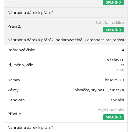
SPLNĚNO
Baterka na klíče
SPLNĚNO
nedarovatelné, + drobnosti pro radost
4
Václav H.
11 let
9198
Chrudim-DD
písničky, hry na PC, turistika
sociální
chytré hodinky
SPLNĚNO