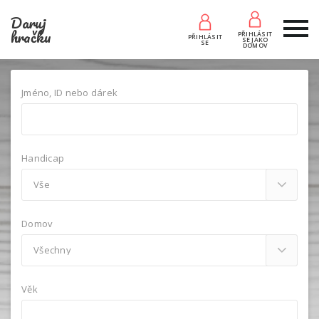
Daruj
hračku
PŘIHLÁSIT
PŘIHLÁSIT
SE JAKO
SE
DOMOV
Jméno, ID nebo dárek
Handicap
Domov
Věk