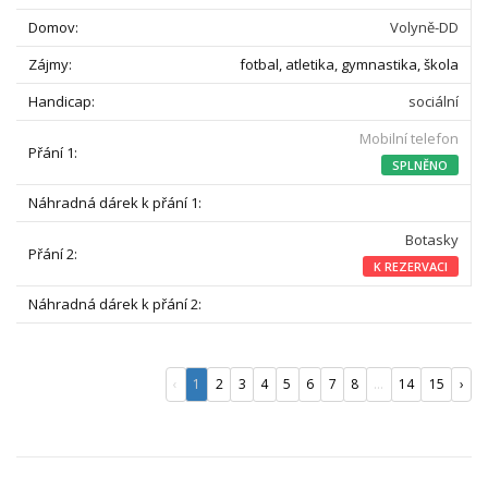
Volyně-DD
fotbal, atletika, gymnastika, škola
sociální
Mobilní telefon
SPLNĚNO
Botasky
K REZERVACI
‹
1
2
3
4
5
6
7
8
...
14
15
›