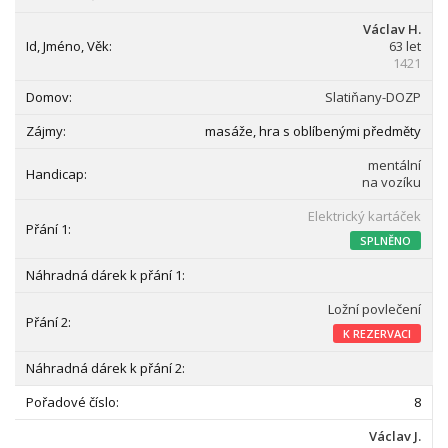
Václav H.
63 let
1421
Slatiňany-DOZP
masáže, hra s oblíbenými předměty
mentální
na vozíku
Elektrický kartáček
SPLNĚNO
Ložní povlečení
K REZERVACI
8
Václav J.