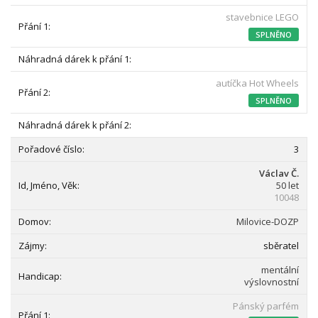
stavebnice LEGO
SPLNĚNO
autíčka Hot Wheels
SPLNĚNO
3
Václav Č.
50 let
10048
Milovice-DOZP
sběratel
mentální
výslovnostní
Pánský parfém