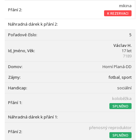
mikina
K REZERVACI
5
Václav H.
17 let
7189
Horní Planá-DD
fotbal, sport
sociální
koloběžka
SPLNĚNO
přenosný reproduktor
SPLNĚNO