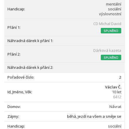
mentální
sociální
výslovnostní
CD Michal David
SPLNĚNO
Dárková kazeta
SPLNĚNO
2
Václav Č.
10 let
6412
Návrat
běhá, jezdí na všem a směje se
sociální