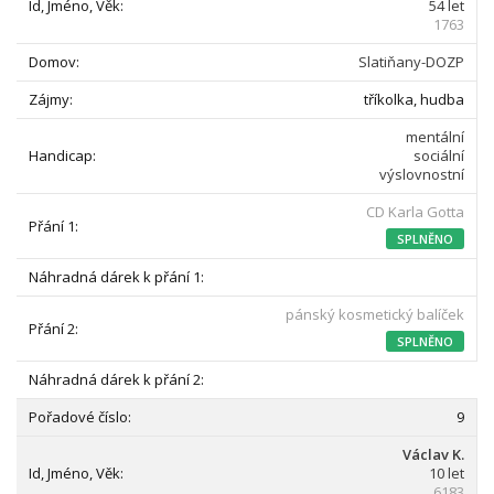
54 let
1763
Slatiňany-DOZP
tříkolka, hudba
mentální
sociální
výslovnostní
CD Karla Gotta
SPLNĚNO
pánský kosmetický balíček
SPLNĚNO
9
Václav K.
10 let
6183