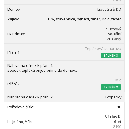
Lipová u Š-DD
Hry, stavebnice, běhání, tanec, kolo, tanec
sluchový
sociální
zrakový
Tepláková souprava
SPLNĚNO
spodek tepláků přijde přímo do domova
Míč
SPLNĚNO
+kopačky
10
Václav K.
16 let
8190