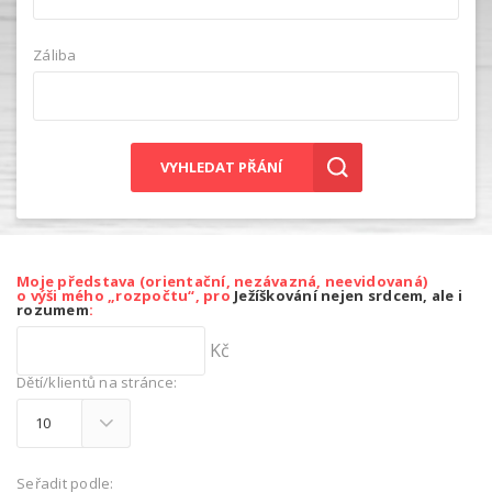
Záliba
VYHLEDAT PŘÁNÍ
Moje představa (orientační, nezávazná, neevidovaná)
o výši mého „rozpočtu“, pro
Ježíškování nejen srdcem, ale i
rozumem
:
Kč
Dětí/klientů na stránce:
Seřadit podle: