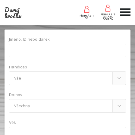
Daruj
hračku
PŘIHLÁSIT
PŘIHLÁSIT
SE JAKO
SE
DOMOV
Jméno, ID nebo dárek
Handicap
Domov
Věk