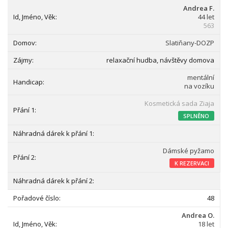
Andrea F.
44 let
563
Slatiňany-DOZP
relaxační hudba, návštěvy domova
mentální
na vozíku
Kosmetická sada Ziaja
SPLNĚNO
Dámské pyžamo
K REZERVACI
48
Andrea O.
18 let