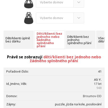
Děti/klienti bez
Děti/klienti bez
jednoho nebo
Děti/klienti úplně
Všech
jednoho
žádného
bez dárku
děti/kl
splněného přání
splněného
přání
Nalezeno celkem:
1591 dětí/klientů
Právě se zobrazují
děti/klienti bez jednoho nebo
žádného splněného přání
41
Ali Y.
17 let
948
Broumov-DD
puzzle, jízda na kole, posilování