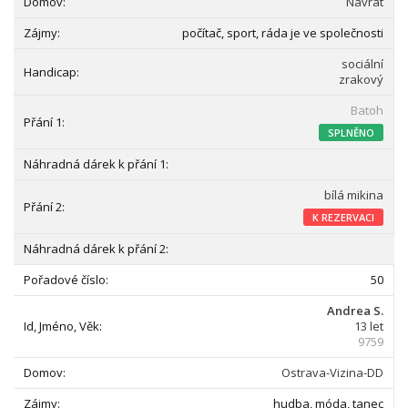
Návrat
počítač, sport, ráda je ve společnosti
sociální
zrakový
Batoh
SPLNĚNO
bílá mikina
K REZERVACI
50
Andrea S.
13 let
9759
Ostrava-Vizina-DD
hudba, móda, tanec