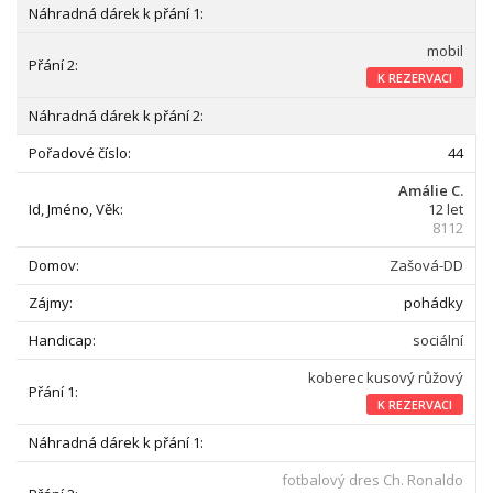
mobil
K REZERVACI
44
Amálie C.
12 let
8112
Zašová-DD
pohádky
sociální
koberec kusový růžový
K REZERVACI
fotbalový dres Ch. Ronaldo