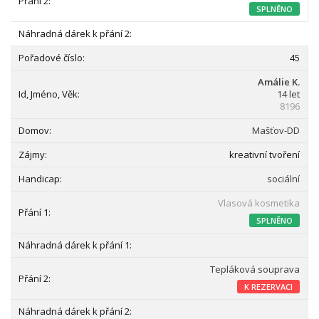
SPLNĚNO
45
Amálie K.
14 let
8196
Mašťov-DD
kreativní tvoření
sociální
Vlasová kosmetika
SPLNĚNO
Tepláková souprava
K REZERVACI