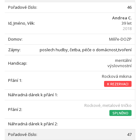
46
Andrea C.
39 let
2018
Milíře-DOZP
poslech hudby, četba, péče o domácnost,tvoření
mentální
výslovnostní
Rocková mikina
K REZERVACI
Rockové, metalové tričko
SPLNĚNO
47