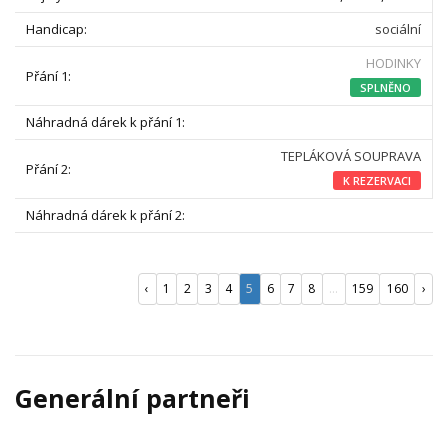
sociální
HODINKY
SPLNĚNO
TEPLÁKOVÁ SOUPRAVA
K REZERVACI
‹
1
2
3
4
5
6
7
8
...
159
160
›
Generální partneři