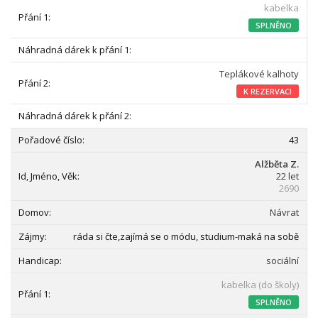
kabelka
SPLNĚNO
Teplákové kalhoty
K REZERVACI
43
Alžběta Z.
22 let
2690
Návrat
ráda si čte,zajímá se o módu, studium-maká na sobě
sociální
kabelka (do školy)
SPLNĚNO