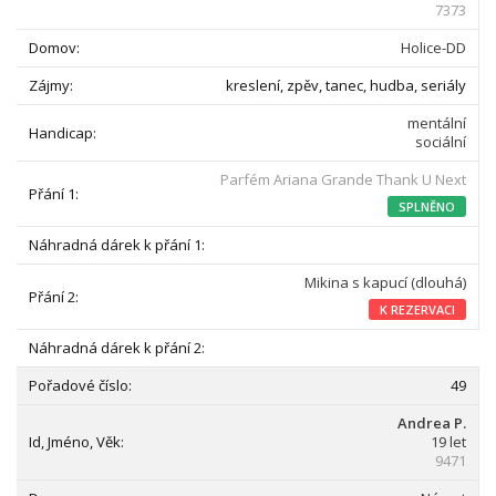
7373
Holice-DD
kreslení, zpěv, tanec, hudba, seriály
mentální
sociální
Parfém Ariana Grande Thank U Next
SPLNĚNO
Mikina s kapucí (dlouhá)
K REZERVACI
49
Andrea P.
19 let
9471