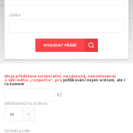
Záliba
VYHLEDAT PŘÁNÍ
Moje představa (orientační, nezávazná, neevidovaná)
o výši mého „rozpočtu“, pro
Ježíškování nejen srdcem, ale i
rozumem
:
Kč
Dětí/klientů na stránce:
Seřadit podle: