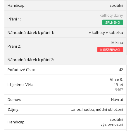
sociální
kalhoty džíny
SPLNĚNO
+ kalhoty + kabelka
Mikina
K REZERVACI
42
Alice S.
19 let
9467
Návrat
tanec, hudba, módní oblečení
sociální
výslovnostní