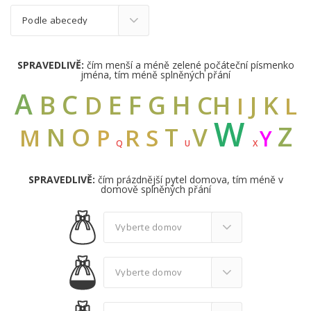
SPRAVEDLIVĚ:
čím menší a méně zelené počáteční písmenko
jména, tím méně splněných přání
A
C
B
E
F
G
H
D
CH
K
J
I
L
W
Z
N
V
O
T
M
R
S
P
Y
Q
U
X
SPRAVEDLIVĚ:
čím prázdnější pytel domova, tím méně v
domově splněných přání