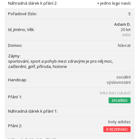
+ jedno lego navíc
5
Adam D.
20 let
9466
Návrat
sportování, sport a pohyb mezi zdravými je pro něj moc,
začlenění, golf, příroda, historie
sociální
výslovnostní
triko bez rukávů
SPLNĚNO
boty adidas
K REZERVACI