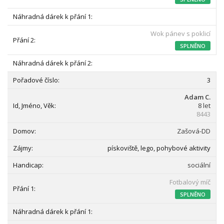
Wok pánev s poklicí
SPLNĚNO
3
Adam C.
8 let
8443
Zašová-DD
pískoviště, lego, pohybové aktivity
sociální
Fotbalový míč
SPLNĚNO