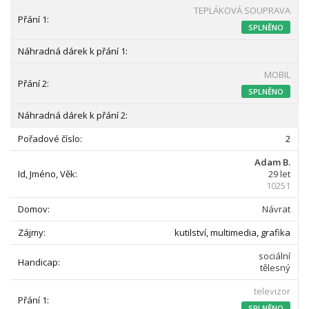
TEPLÁKOVÁ SOUPRAVA
SPLNĚNO
MOBIL
SPLNĚNO
2
Adam B.
29 let
10251
Návrat
kutilství, multimedia, grafika
sociální
tělesný
televizor
SPLNĚNO