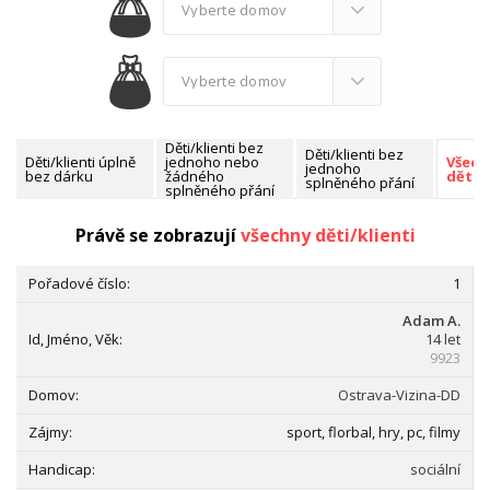
Děti/klienti bez
Děti/klienti bez
Děti/klienti úplně
jednoho nebo
Všech
jednoho
bez dárku
žádného
děti/k
splněného přání
splněného přání
Nalezeno celkem:
2548 dětí/klientů
Právě se zobrazují
všechny děti/klienti
1
Adam A.
14 let
9923
Ostrava-Vizina-DD
sport, florbal, hry, pc, filmy
sociální