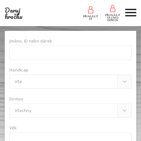
Daruj
hračku
PŘIHLÁSIT
PŘIHLÁSIT
SE JAKO
SE
DOMOV
Jméno, ID nebo dárek
Handicap
Domov
Věk