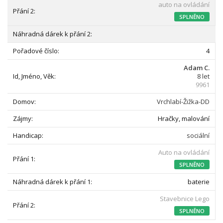
auto na ovládání
SPLNĚNO
4
Adam C.
8 let
9961
Vrchlabí-Žižka-DD
Hračky, malování
sociální
Auto na ovládání
SPLNĚNO
baterie
Stavebnice Lego
SPLNĚNO