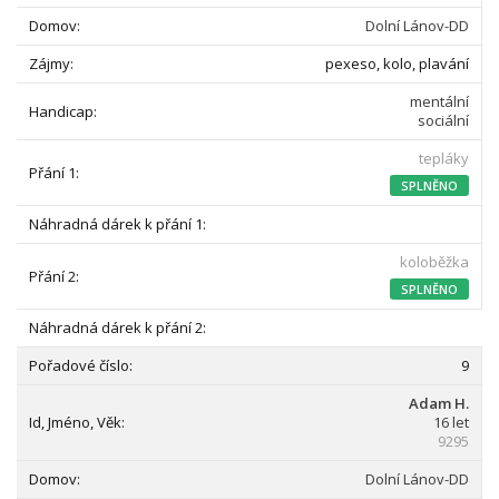
Dolní Lánov-DD
pexeso, kolo, plavání
mentální
sociální
tepláky
SPLNĚNO
koloběžka
SPLNĚNO
9
Adam H.
16 let
9295
Dolní Lánov-DD