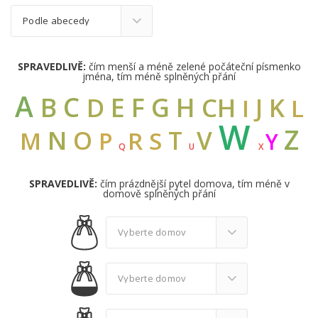
SPRAVEDLIVĚ:
čím menší a méně zelené počáteční písmenko
jména, tím méně splněných přání
A
C
B
E
F
G
H
D
CH
K
J
I
L
W
Z
N
V
O
T
M
R
S
P
Y
Q
U
X
SPRAVEDLIVĚ:
čím prázdnější pytel domova, tím méně v
domově splněných přání