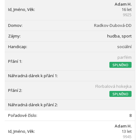
Adam H.
16 let
9925
Radkov-Dubová-DD
hudba, sport
sociální
parfém
SPLNĚNO
Florbalová hokejka
SPLNĚNO
8
Adam H.
13 let
9945