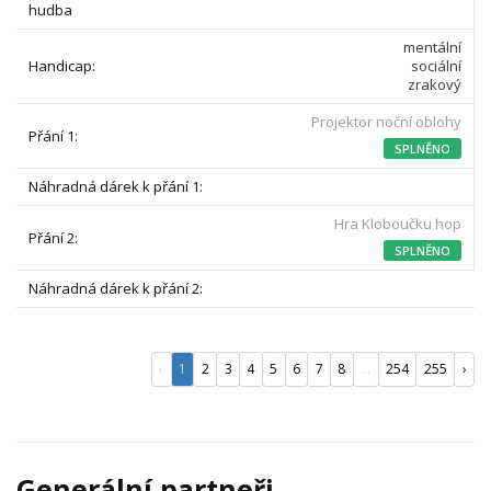
hudba
mentální
sociální
zrakový
Projektor noční oblohy
SPLNĚNO
Hra Kloboučku hop
SPLNĚNO
‹
1
2
3
4
5
6
7
8
...
254
255
›
Generální partneři