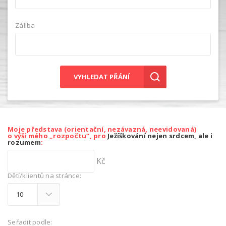
Záliba
VYHLEDAT PŘÁNÍ
Moje představa (orientační, nezávazná, neevidovaná)
o výši mého „rozpočtu“, pro
Ježíškování nejen srdcem, ale i
rozumem
:
Kč
Dětí/klientů na stránce:
Seřadit podle: