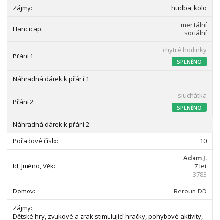
hudba, kolo
mentální
sociální
chytré hodinky
SPLNĚNO
sluchátka
SPLNĚNO
10
Adam J.
17 let
3783
Beroun-DD
Dětské hry, zvukové a zrak stimulující hračky, pohybové aktivity,