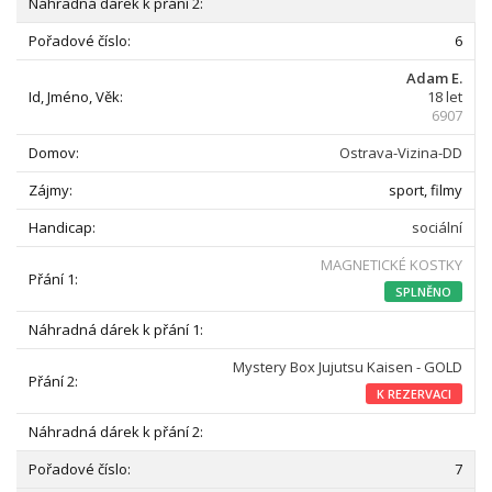
6
Adam E.
18 let
6907
Ostrava-Vizina-DD
sport, filmy
sociální
MAGNETICKÉ KOSTKY
SPLNĚNO
Mystery Box Jujutsu Kaisen - GOLD
K REZERVACI
7