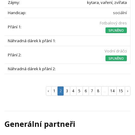
kytara, vaření, zvířata
sociální
Fotbalový dres
SPLNĚNO
Vodní dráčci
SPLNĚNO
‹
1
2
3
4
5
6
7
8
...
14
15
›
Generální partneři