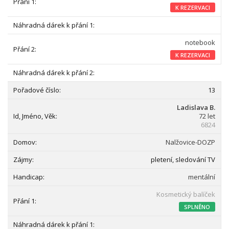
K REZERVACI
notebook
K REZERVACI
13
Ladislava B.
72 let
6824
Nalžovice-DOZP
pletení, sledování TV
mentální
Kosmetický balíček
SPLNĚNO