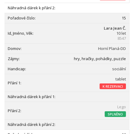
15
Lara Jean Č.
10 let
8547
Horní Planá-DD
hry, hračky, pohádky, puzzle
sociální
tablet
K REZERVACI
Lego
SPLNĚNO