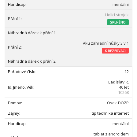
mentální
Holící strojek
SPLNĚNO
Aku zahradní nůžky 3 v 1
K REZERVACI
12
Ladislav R.
40 let
10268
Osek-DOZP
tip technika internet
mentální
tablet s androidem