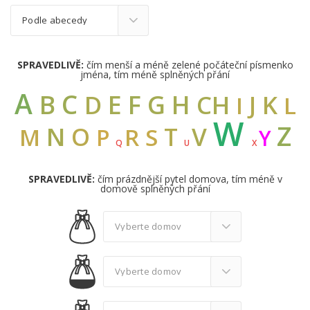
SPRAVEDLIVĚ:
čím menší a méně zelené počáteční písmenko
jména, tím méně splněných přání
A
C
B
E
F
G
H
D
CH
K
J
I
L
W
Z
N
V
O
T
M
R
S
P
Y
Q
U
X
SPRAVEDLIVĚ:
čím prázdnější pytel domova, tím méně v
domově splněných přání