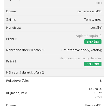
9388
Kamenice n.L-DD
Tanec, zpěv
sociální
zaplétač copánků
SPLNĚNO
+ celofánové sáčky, katalog
Nebulous Star Tajný deníček
SPLNĚNO
18
Laura D.
19 let
2250
Beroun-DD