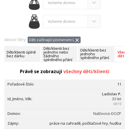
Aktivní filtry:
Děti začínající písmenem L
Děti/klienti bez
Děti/klienti bez
Děti/klienti úplně
jednoho nebo
Všech
jednoho
bez dárku
žádného
děti/k
splněného přání
splněného přání
Nalezeno celkem:
143 dětí/klientů
Právě se zobrazují
všechny děti/klienti
11
Ladislav P.
33 let
6819
Nalžovice-DOZP
práce na zahradě, počítačové hry, hudba