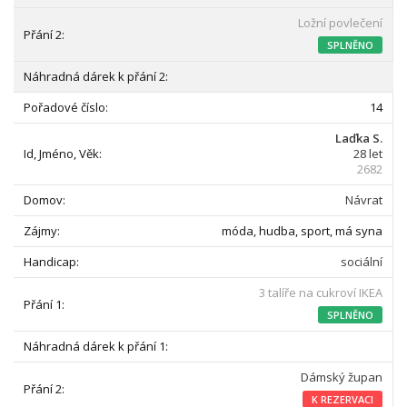
Ložní povlečení
SPLNĚNO
14
Laďka S.
28 let
2682
Návrat
móda, hudba, sport, má syna
sociální
3 talíře na cukroví IKEA
SPLNĚNO
Dámský župan
K REZERVACI