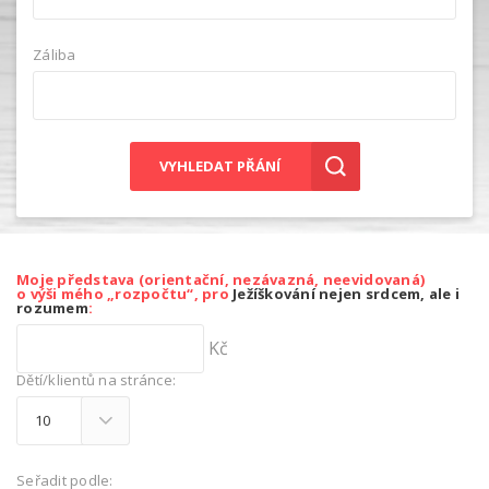
Záliba
VYHLEDAT PŘÁNÍ
Moje představa (orientační, nezávazná, neevidovaná)
o výši mého „rozpočtu“, pro
Ježíškování nejen srdcem, ale i
rozumem
:
Kč
Dětí/klientů na stránce:
Seřadit podle: