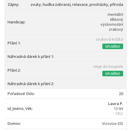
zvuky, hudba (vibrace), relaxace, procházky, příroda
mentální
tělesný
výslovnostní
zrakový
zvuková knížka
SPLNĚNO
oleje do koupele
SPLNĚNO
20
Laura P.
13 let
7452
Vizovice-DD