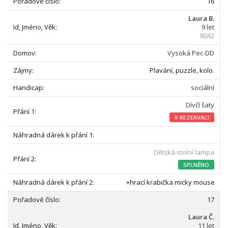
16
Laura B.
9 let
8042
Vysoká Pec-DD
Plavání, puzzle, kolo.
sociální
Dívčí šaty
K REZERVACI
Dětská stolní lampa
SPLNĚNO
+hrací krabička micky mouse
17
Laura Č.
11 let