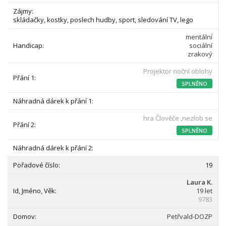
skládačky, kostky, poslech hudby, sport, sledování TV, lego
mentální
sociální
zrakový
Projektor noční oblohy
SPLNĚNO
hra Člověče ,nezlob se
SPLNĚNO
19
Laura K.
19 let
9783
Petřvald-DOZP