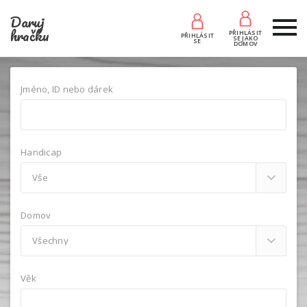
Daruj
hračku
PŘIHLÁSIT
PŘIHLÁSIT
SE JAKO
SE
DOMOV
Jméno, ID nebo dárek
Handicap
Domov
Věk